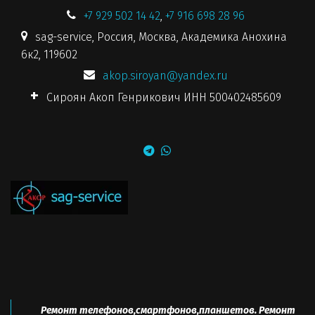
+7
929 502 14 42
,
+7 916 698 28 96
sag-service
,
Россия
,
Москва
,
Академика Анохина
6к2
,
119602
akop.siroyan@yandex.ru
Сироян Акоп Генрикович ИНН 500402485609
Ремонт телефонов,смартфонов,планшетов. Ремонт 